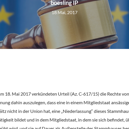
boesling IP
18 Mai, 2017
m 18. Mai 2017 verkündeten Urteil (Az. C-617/15) die Rechte vo
ng dahin auszulegen, dass eine in einem Mitgliedstaat ansässige r
Sitz nicht in der Union hat, eine „Niederlassung“ dieses Stammha
tigkeit bildet und in dem Mitgliedstaat, in dem sie sich befindet
geübt wird, und sie auf Dauer als Außenstelle des Stammhauses her