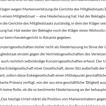
agen wegen Markenverletzung die Gerichte des Mitgliedstaats EU
 einem Mitgliedstaat — eine Niederlassung hat. Hat der Beklagte
en die Gerichte des Mitgliedstaats zuständig, in dem der Kläger 
ung hat. Hat weder der Beklagte noch der Kläger einen Wohnsitz 
nur beim Handelsgericht in Alicante gegeben.
nzerngesellschaften bisher nicht als Niederlassung im Sinne der 
liedstaat einzeln gegen die Vertriebsgesellschaften des Verletz
 auch rechtlich selbständige Konzerngesellschaften erfasst. Der U
ne Enkelgesellschaft einer Gesellschaft, deren Sitz außerhalb der 
evant, sofern diese Enkelgesellschaft einen Mittelpunkt geschäftlich
tante Präsenz verfügt, von der aus eine geschäftliche Tätigkeit au
h keine Rolle, ob die so bestimmte Niederlassung an der behauptet
 „Das heutige Urteil stärkt die Position von Markeninhabern gege
gründung unionsweiter Zuständigkeit in der Praxis bisher kaum r